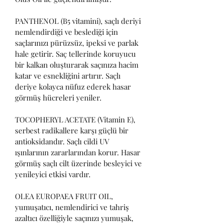
PANTHENOL (B5 vitamini), saçlı deriyi 
nemlendirdiği ve beslediği için 
saçlarınızı pürüzsüz, ipeksi ve parlak 
hale getirir. Saç tellerinde koruyucu 
bir kalkan oluşturarak saçınıza hacim 
katar ve esnekliğini artırır. Saçlı 
deriye kolayca nüfuz ederek hasar 
görmüş hücreleri yeniler. 
TOCOPHERYL ACETATE (Vitamin E), 
serbest radikallere karşı güçlü bir 
antioksidandır. Saçlı cildi UV 
ışınlarının zararlarından korur. Hasar 
görmüş saçlı cilt üzerinde besleyici ve 
yenileyici etkisi vardır. 
OLEA EUROPAEA FRUIT OIL, 
yumuşatıcı, nemlendirici ve tahriş 
azaltıcı özelliğiyle saçınızı yumuşak, 