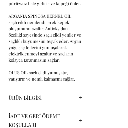
pürüzsüz hale getirir ve kepeği önler.
ARGANIA SPINOSA KERNEL OIL, 
saçlı cildi nemlendirerek kepek 
oluşumunu azaltır. Antioksidan 
özelliği sayesinde saçlı cildi yeniler ve 
sağlıklı büyümesini teşvik eder. Argan 
yağı, saç tellerini yumuşatarak 
elektriklenmeyi azaltır ve saçların 
kolayca taranmasını sağlar. 
OLUS OIL saçlı cildi yumuşatır, 
yatıştırır ve nemli kalmasını sağlar.
ÜRÜN BİLGİSİ
AQUA, CETEARYL ALCOHOL, 
İADE VE GERİ ÖDEME
CETRIMONIUM CHLORIDE, OLEA 
EUROPAEA FRUIT OIL, GLYCERIN, 
KOŞULLARI