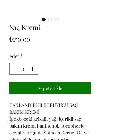
Saç Kremi
Fiyat
₺150,00
Adet
*
Sepete Ekle
CANLANDIRICI KORUYUCU SAÇ 
BAKIM KREMİ
İpekböceği krizalit yağı içerikli saç 
bakım kremi Panthenol, Tocopherly 
acetate, Argania Spinosa Kernel Oil ve 
Olus Oil ile güçlendirilmiştir.